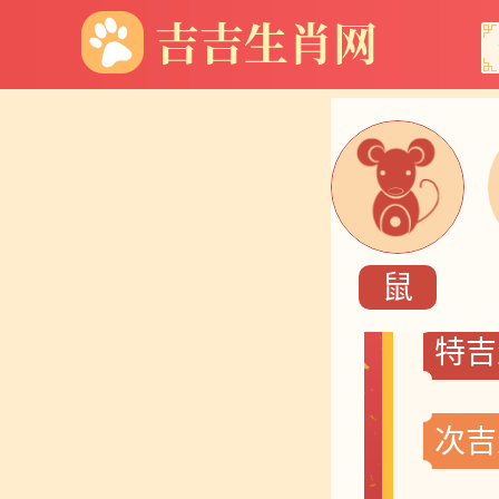
当
鼠
特吉
次吉