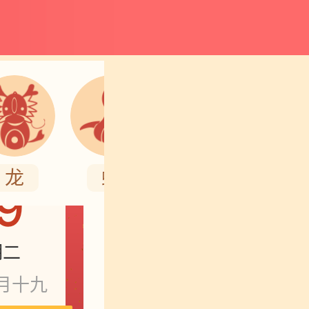
6年9月
龙
蛇
马
9
期二
月十九