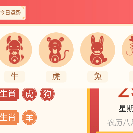
今日运势
202
日生肖运势排行榜
牛
虎
兔
2
生肖
虎
狗
星
生肖
羊
农历八