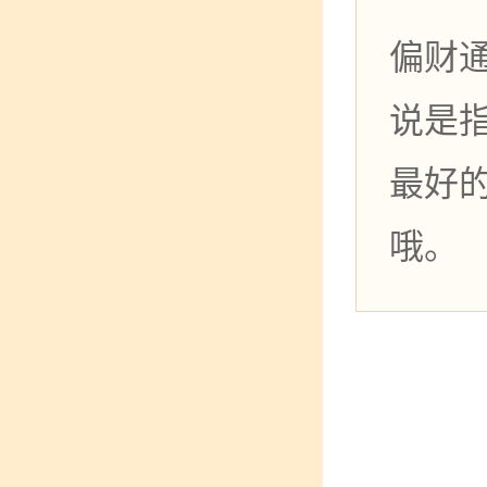
偏财
说是
最好
哦。