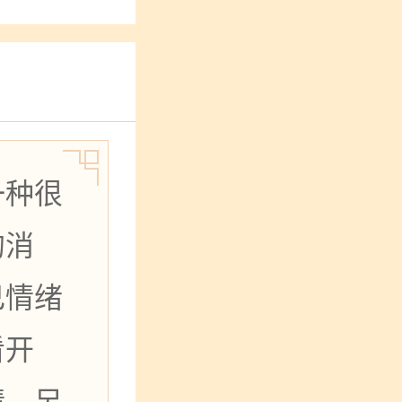
一种很
的消
己情绪
看开
情。另