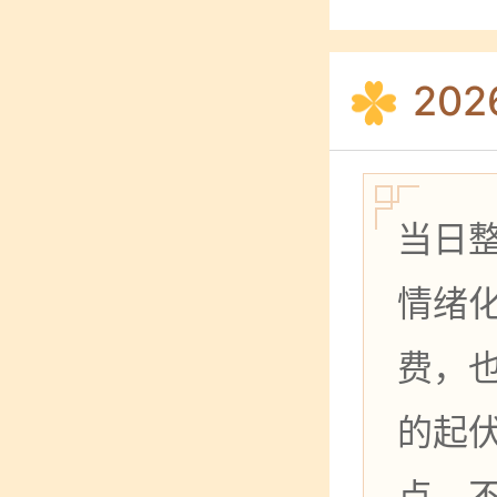
20
当日
情绪
费，
的起
点，