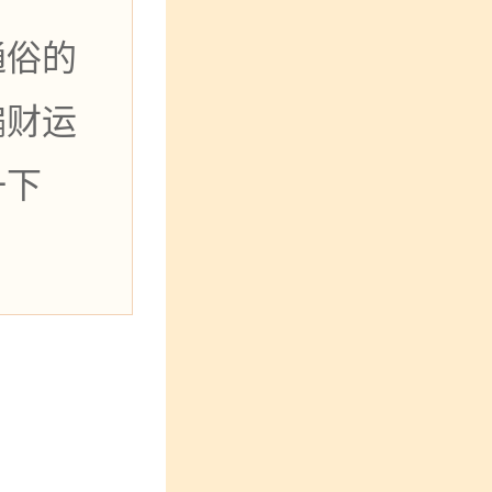
通俗的
偏财运
一下