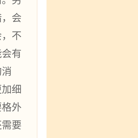
错，会
会，不
能会有
的消
更加细
要格外
还需要