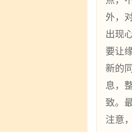
外，
出现
要让
新的
息，
致。
注意