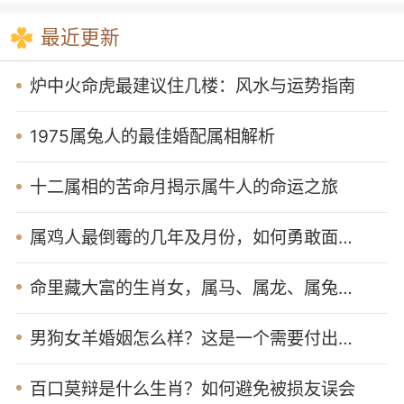
最近更新
下葬
投资
出殡
安坟
复婚
出嫁
赴任
接亲
火化
新娘出门
入殓
封顶
上梁
破土
炉中火命虎最建议住几楼：风水与运势指南
1975属兔人的最佳婚配属相解析
十二属相的苦命月揭示属牛人的命运之旅
属鸡人最倒霉的几年及月份，如何勇敢面对困难
命里藏大富的生肖女，属马、属龙、属兔三大财富收割者！
男狗女羊婚姻怎么样？这是一个需要付出努力的婚姻
百口莫辩是什么生肖？如何避免被损友误会