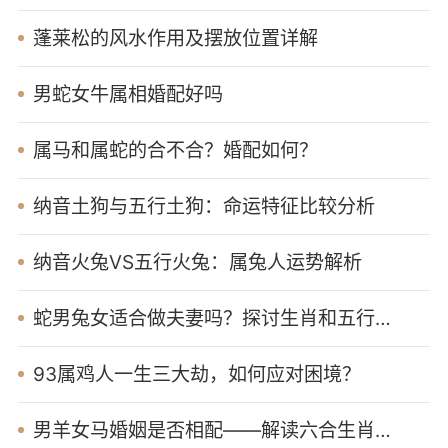
蓬莱松的风水作用及摆放位置详解
男蛇女牛属相婚配好吗
属马和属蛇的合不合？婚配如何？
纳音土狗与五行土狗：命运特征比较分析
纳音火兔VS五行火兔：属兔人运势解析
蛇男兔女适合做夫妻吗？探讨生肖和五行对婚姻的影响
93属鸡人一生三大劫，如何应对困境？
男羊女马婚姻是否相配——解读六合生肖的奇妙组合