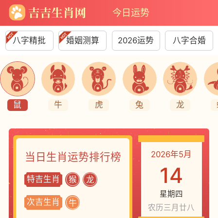
今日运势
八字精批
婚姻测算
2026运势
八字合婚
鼠
牛
虎
兔
龙
2026年5月
当日生肖运势排行榜
14
特吉生肖
猴
龙
星期四
次吉生肖
牛
农历三月廿八