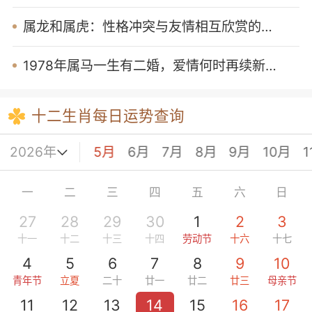
属龙和属虎：性格冲突与友情相互欣赏的平衡
1978年属马一生有二婚，爱情何时再续新缘
十二生肖每日运势查询
2月
3月
4月
5月
6月
7月
8月
9月
10月
1
一
二
三
四
五
六
日
27
28
29
30
1
2
3
十一
十二
十三
十四
劳动节
十六
十七
4
5
6
7
8
9
10
青年节
立夏
二十
廿一
廿二
廿三
母亲节
11
12
13
14
15
16
17