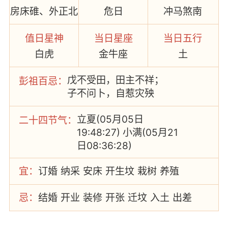
房床碓、外正北
危日
冲马煞南
值日星神
当日星座
当日五行
白虎
金牛座
土
戊不受田，田主不祥；
彭祖百忌：
子不问卜，自惹灾殃
立夏(05月05日
二十四节气：
19:48:27) 小满(05月21
日08:36:28)
宜：
订婚
纳采
安床
开生坟
栽树
养殖
下聘礼
盖房
栽种
忌：
结婚
开业
装修
开张
迁坟
入土
出差
出门
出行
交易
嫁娶
开市
安葬
买车
钓鱼