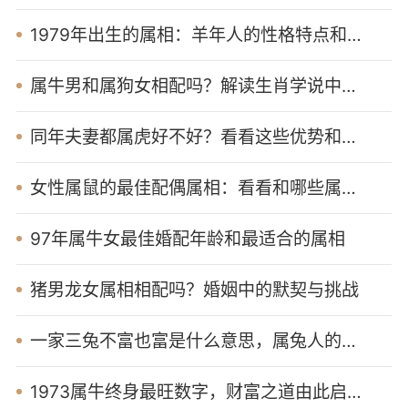
1979年出生的属相：羊年人的性格特点和土过旺的影响
属牛男和属狗女相配吗？解读生肖学说中的相害相冲现象
同年夫妻都属虎好不好？看看这些优势和挑战
女性属鼠的最佳配偶属相：看看和哪些属相男生最幸福
97年属牛女最佳婚配年龄和最适合的属相
猪男龙女属相相配吗？婚姻中的默契与挑战
一家三兔不富也富是什么意思，属兔人的财运之道
1973属牛终身最旺数字，财富之道由此启航