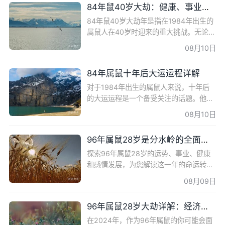
84年鼠40岁大劫：健康、事业、婚姻均遭遇挑战
84年鼠40岁大劫年是指在1984年出生的
属鼠人在40岁时迎来的重大挑战。无论是
健康、事业、婚姻还是家庭，都会面临一
08月10日
系列的困境和考验。本文将详细解析84年
鼠40岁大劫的具体表现和应
84年属鼠十年后大运运程详解
对于1984年出生的属鼠人来说，十年后
的大运运程是一个备受关注的话题。他们
在十年后的运势如何？接下来我们将为您
08月10日
详细解读。 牛年大运 在牛年，属鼠人能
够进入十年大运，充满斗
96年属鼠28岁是分水岭的全面解析
探索96年属鼠28岁的运势、事业、健康
和感情发展，为您解读这一年的命运转折
点。 96鼠28岁综合运势 96年出生的生
08月09日
肖鼠到了28岁这一年运势发展还算平稳，
有吉星庇佑，生肖鼠有望改变
96年属鼠28岁大劫详解：经济压力、健康问题
在2024年，作为96年属鼠的你可能会面