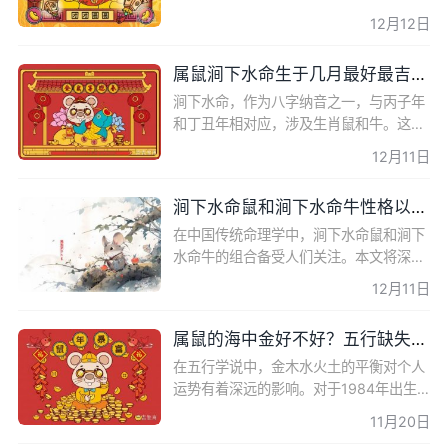
子年，即霹雳火命，生肖为鼠。本文将深
12月12日
入探讨霹雳火命属鼠人的性格特点、财
运、事业和爱情运势，为你
属鼠涧下水命生于几月最好最吉祥？
涧下水命，作为八字纳音之一，与丙子年
和丁丑年相对应，涉及生肖鼠和牛。这种
命格的人性格、运势和生活轨迹有着独特
12月11日
的特点。本文将深入探讨属鼠涧下水命的
最佳出生月份和时辰
涧下水命鼠和涧下水命牛性格以及配对
在中国传统命理学中，涧下水命鼠和涧下
水命牛的组合备受人们关注。本文将深入
探讨这两种命格的特点、性格、命运走向
12月11日
以及相互之间的配对关系，为对这一主题
感兴趣的朋友们提供
属鼠的海中金好不好？五行缺失与财运
在五行学说中，金木水火土的平衡对个人
运势有着深远的影响。对于1984年出生
的属鼠人来说，海中金命的特质尤为显
11月20日
著。本文将深入探讨属鼠海中金命的五行