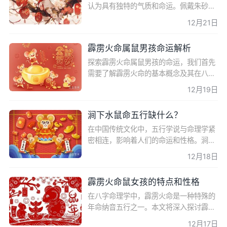
认为具有独特的气质和命运。佩戴朱砂作
为一种古老的护身符，对于这类人群来
12月21日
说，不仅是一种文化传承，更是一种对个
人运势的加持。本文将
霹雳火命属鼠男孩命运解析
探索霹雳火命属鼠男孩的命运，我们首先
需要了解霹雳火命的基本概念及其在八字
命理中的意义。霹雳火命，作为年命纳音
12月19日
五行中的一种，对属鼠男孩的命运有着深
远的影响。本文将详
涧下水鼠命五行缺什么？
在中国传统文化中，五行学说与命理学紧
密相连，影响着人们的命运和性格。涧下
水鼠命，作为六十甲子纪年中的特殊命
12月18日
格，其五行属性和缺失对个人的生活有着
深远的影响。本文将深
霹雳火命鼠女孩的特点和性格
在八字命理学中，霹雳火命是一种特殊的
年命纳音五行之一。本文将深入探讨霹雳
火命鼠年出生的女孩的性格特点和命运走
12月17日