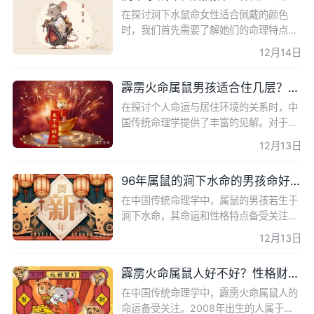
在探讨涧下水鼠命女性适合佩戴的颜色
时，我们首先需要了解她们的命理特点。
涧下水命女性，指的是1996年出生的属
12月14日
鼠女性，她们的五行属性为水，与丙子年
的火鼠相辅相成。本文将详
霹雳火命属鼠男孩适合住几层？居住楼层选择指南
在探讨个人命运与居住环境的关系时，中
国传统命理学提供了丰富的见解。对于20
08年出生的霹雳火命属鼠男孩来说，选择
12月13日
合适的居住楼层不仅关系到个人的舒适
感，还可能影响到他们的
96年属鼠的涧下水命的男孩命好吗？
在中国传统命理学中，属鼠的男孩若生于
涧下水命，其命运和性格特点备受关注。
本文将深入探讨96年出生的属鼠涧下水命
12月13日
男孩的命理特点，分析其性格、事业、感
情等方面的运势，为
霹雳火命属鼠人好不好？性格财运事业爱情全解析
在中国传统命理学中，霹雳火命属鼠人的
命运备受关注。2008年出生的人属于戊