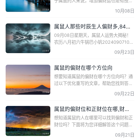
于属鼠的人来说，增加偏财运也是有技巧
的。本文将为您揭示属鼠如何提升偏财运
10月08日
的方法，让您在未来拥有更好的财运。 摆
上金钱树增加运气
属鼠人那些时辰生人偏财多,84年属鼠的财运数字
09月08日星期天，属鼠人运势大揭秘！
农历八月初六牛锅巴小钒20240907101
5·黑龙江0属鼠者，今日运势亨通，三路
09月23日
皆美，惟君应谨慎持重，方不负天赐良
机。财富虽盛，不可贪恋，情感虽浓
属鼠的偏财在哪个方位向
想要知道属鼠的偏财在哪个方位向吗？通
过以下优化重写的文章，帮助您找到答
案。 属鼠人财位方向 生肖属鼠人的财位
09月22日
方向在南方、东南方、西方。根据五行生
克原理，我克者为妻财
属鼠的偏财位和正财位在哪,财位布局最佳方法
想知道属鼠的人在哪里可以找到偏财和正
财位吗？下面将为您详细解答这个问题。
今日属鼠的财运运势 今日属鼠的人财运不
09月21日
太理想，需要多加小心避免被抢夺机遇或