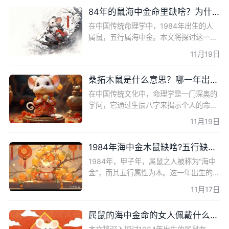
缺失、性格特点、忌讳颜色
84年的鼠海中金命里缺啥？为什么？
在中国传统命理学中，1984年出生的人
属鼠，五行属海中金。本文将探讨这一年
出生的鼠海中金命里可能存在的缺失，并
11月19日
提供相应的生活指导。请注意，本斻?供
参考，切勿迷信，应以科
桑拓木鼠是什么意思？哪一年出生是桑柘木鼠？
在中国传统文化中，命理学是一门深奥的
学问，它通过生辰八字来揭示个人的命运
和性格。其中，“桑拓木鼠命”是一个独特
11月19日
的命理模式，蕴含着丰富的文化象征和实
际应用价值。本文
1984年海中金木鼠缺啥?五行缺失与弥补
1984年，甲子年，属鼠之人被称为“海中
金”，而其五行属性为木。这一年出生的
属鼠人，命运如何？他们的性格特点、五
11月17日
行缺失以及如何弥补？本文将深入探讨19
84年海中金木鼠的命理
属鼠的海中金命的女人佩戴什么招财？