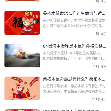
11月14日
的生肖属性和命格特点。本文将详细分析
桑拓木鼠不宜佩戴的饰品材
桑拓木鼠命怎么样？生命力与适应力的完美结合
在中国传统文化中，命理学扮演着重要角
色，其中桑拓木鼠命作为一种独特的命理
模式，蕴含着丰富的象征意义和实际应用
11月14日
价值。本文将深入探讨桑拓木鼠命的来
源、象征意义以及对个
84鼠海中金咋是木鼠？命格性格运势解析
本文将深入探讨1984年出生的属鼠人，
即木鼠命格的特点。甲子年出生的他们，
天干甲木，地支子水，水木相生，拥有海
11月14日
中金命格。我们将分析木鼠的性格特点、
运势走向以及需要注意的
桑拓木鼠命最忌讳什么？桑柘木鼠是哪一年出生的？
在五行命理学中，桑拓木鼠命有着独特的
忌讳和特点。本文将深入探讨桑拓木鼠命
在人际关系、五行缺失以及颜色忌讳等方
11月14日
面的具?，帮助读者更好地理解和应对生
活中的挑战。 人际关