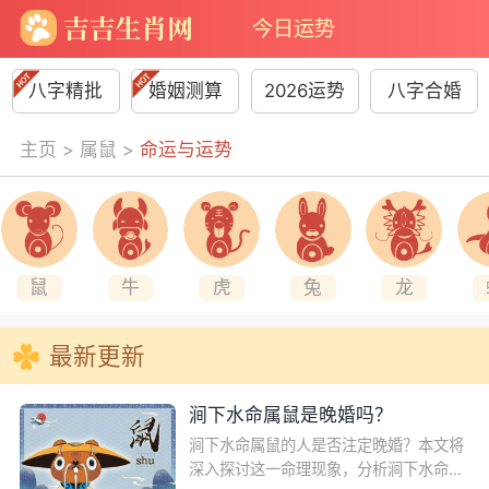
今日运势
八字精批
婚姻测算
2026运势
八字合婚
主页
>
属鼠
>
命运与运势
鼠
牛
虎
兔
龙
最新更新
涧下水命属鼠是晚婚吗？
涧下水命属鼠的人是否注定晚婚？本文将
深入探讨这一命理现象，分析涧下水命属