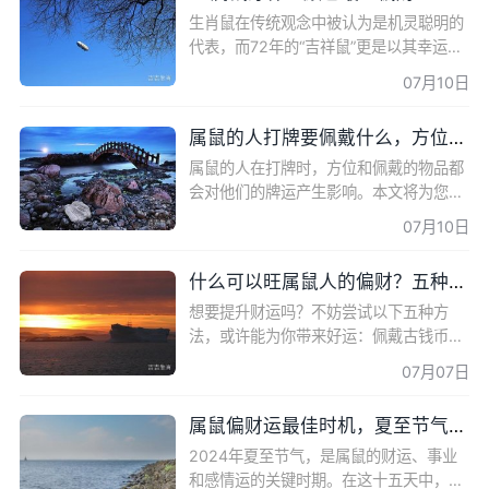
生肖鼠在传统观念中被认为是机灵聪明的
代表，而72年的“吉祥鼠”更是以其幸运的
命运眷顾而著称。然而，现实生活中，我
07月10日
们需要正视自己的命运，通过努力和实践
来实现美好未来。
属鼠的人打牌要佩戴什么，方位和财位有关！
属鼠的人在打牌时，方位和佩戴的物品都
会对他们的牌运产生影响。本文将为您详
细介绍属鼠的人打牌的方位以及在财位上
07月10日
应该如何布置，以提升财运。同时，还将
根据属鼠人的五行属
什么可以旺属鼠人的偏财？五种方法助你招来好运
想要提升财运吗？不妨尝试以下五种方
法，或许能为你带来好运：佩戴古钱币、
貔貅的庇佑、利用水族箱开启财运、石狮
07月07日
子的镇宅之力、绿色植物的生机之力。这
些方法都有助于旺盛财
属鼠偏财运最佳时机，夏至节气为你揭晓！
2024年夏至节气，是属鼠的财运、事业
和感情运的关键时期。在这十五天中，属