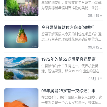
属鼠的朋友们，传统文化生肖萌主小紫馨
为您揭秘鼠年偏财吉祥物的奥秘，让我们
一起探索吧！ 属鼠的机智传说 在中国传
09月15日
统文化中，鼠是生肖中的第一个，代表着
机智、聪明和灵活。
今日属鼠偏财位方向查询解析
想要了解属鼠人今天的财位在哪里吗？通
过五行生克原理和桃花位来确定财位方
向，可以帮助你找到财神方位。此外，不
09月12日
同年份出生的属鼠人财位方向也有所不
同，办公室布局和婚姻选
1972年的鼠52岁后是穷还是富
生肖鼠作为十二生肖之一，代表机敏灵
活，智谋深藏。那么1972年出生的鼠在5
2岁之后的人生中，究竟是走向财富还是
08月11日
贫穷呢？让我们一起来探索这个问题。 成
长与国家崛起 1972年出生的
96年属鼠28岁有一灾综述：事业、财富、健康运势
在2024年，96年属鼠人将步入28岁，这
一年将会是一个合太岁的年份，整体运势