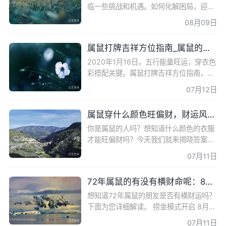
临一些挑战和机遇。如何化解困局，迎接
新的发展呢？让我们一起来看看吧！ 八卦
08月09日
解析属鼠2024年运势 2024年是甲辰
年，属鼠五行属水，但辰属土克水
属鼠打牌吉祥方位指南_属鼠的风水招财方法
2020年1月16日，五行能量旺运，穿衣色
彩搭配关键。属鼠打牌吉祥方位指南，助
您抓住财源广进的好运！ 五行能量旺运色
07月12日
彩搭配 2020年1月16日，农历腊月廿
二，适宜嫁娶、祭祀、买衣服等
属鼠穿什么颜色旺偏财，财运风向已揭晓
你是属鼠的人吗？想知道什么颜色的衣服
才能旺偏财吗？今天我们就来揭晓答案。
根据搜索引擎排名靠前的文章，我们对原
07月11日
文进行了优化重写，详细解答了属鼠穿什
么颜色能够旺偏财的
72年属鼠的有没有横财命呢：8月下旬有横财
想知道72年属鼠的朋友是否有横财运吗？
下面为您详细解读。 捞金模式开启 8月下
旬，属鼠人将开启捞金模式，机智、有担
07月11日