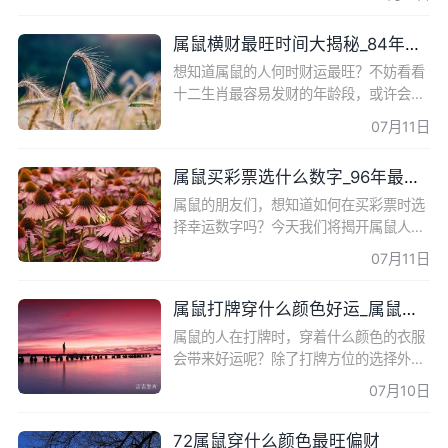
当的他们将在贵人的帮助下赚得盆满钵
满。 命中注定的好运
属鼠横财最旺时间大揭秘_84年属鼠的求财方向
想知道属鼠的人何时财运最旺？不妨看看
十二生肖最容易发财的年龄段，或许会给
你一些启示哦。 鼠年财运高潮 生肖鼠的
07月11日
人在28岁左右、36岁左右或43岁左右财
运较旺，会有很不错的发
属鼠买彩票选什么数字_96年最旺属鼠人的6个数字
属鼠的朋友们，想知道如何在买彩票时选
择幸运数字吗？今天我们将揭开属鼠人幸
运的秘密面纱，看看这周你将如何笑傲江
07月11日
湖！ 属鼠的幸运特质 属鼠的朋友们不仅
拥有良好的聪明才智
属鼠打牌穿什么颜色好运_属鼠打牌风水的禁忌
属鼠的人在打牌时，穿着什么颜色的衣服
会带来好运呢？除了打牌方位的选择外，
打牌风水也是影响牌运的重要因素之一。
07月10日
本文将为您介绍属鼠打牌的吉祥颜色和一
些财运风水的小窍门
72属鼠穿什么颜色最旺偏财