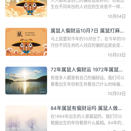
人人都希望自己的偏财运是好的，但是出
生在不同年份的人对应的生肖是不一样
的，未来的偏财运也是有区别的。在鼠年
10月04日
出生的人是属鼠的，那么下面一起来{ 属
鼠人偏财运 }专题看看有
属鼠人偏财运10月7日 属鼠打麻将坐哪个位置好
马上就要到今年的10月份了，在今年的10
月份不同生肖的人对应的偏财运是会变化
的。那么下面一起来{ 属鼠人偏财运 }专题
10月03日
看看10月7日属鼠的人偏财情况如何。 属
鼠人偏财运10月7日 属鼠
72年属鼠人偏财运 1972年属鼠发财方向
有很多人都是有自己的偏财运，我们可以
看看出生年份和生肖看自己什么时候偏财
运好。那么下面一起来{ 属鼠人偏财运 }专
10月03日
题看看有关内容。 72年属鼠人偏财运 72
年属鼠人 偏财运不错
84年属鼠有偏财运吗 属鼠人做哪种生意最旺
在1984年出生的人是属鼠的，我们可以
根据出生的年份看是什么属相。84年的属
鼠人在今年已经38岁了，大部分人已经成