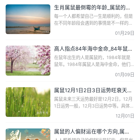
择 属鼠的人在打牌
生肖属鼠最倒霉的年龄_属鼠的发财年龄段
每一个人都希望自己一生是顺利的，但是
在不同年龄段会遇到的事情是不一样的，
我们可以看下属鼠的人在哪一年比较倒
01月29日
霉，来吉吉生肖网进一步查看吧。 生肖属
鼠最倒霉的年龄 ① 2
高人指点84年海中金命_84年鼠海中金命运势分析
在鼠年出生的人是属鼠的，1984年就是
鼠年。1984年属鼠人是海中金命，他们
是有自己的命运和运势。下面跟着小编来
01月09日
吉吉生肖网看下有关的知识吧。 高人指点
84年海中金命 1984年出生的人
属鼠12月1日2日3日运势旺衰天天看
属鼠未来三天运势最好是12月2日，12月
1日运势一般，12月3日运势中等。具体的
运势分析跟随着吉吉生肖网小编一起去了
12月01日
解一下吧。 属鼠12月1日运势事业上做好
自己就好；财运中等偏下；
属鼠的人偏财运在哪个方向,属鼠人偏财运每天几时