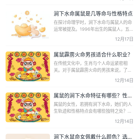
向，揭示她们在生活和事业中的独特表
现。通过对霹雳火命的
涧下水命属鼠是几等命与性格特点
在探讨命理学时，涧下水命与属鼠人的命
运常被提及。1996年出生的属鼠人，五
行属涧下水命，他们的命运如何？本文将
12月17日
深入解析涧下水命属鼠人的命理特点、性
格倾向以及生活指导，为
属鼠霹雳火命男孩适合什么职业？
在传统文化中，生肖与个人命运紧密相
关。对于属鼠霹雳火命的男孩来说，了解
自身性格特点，选择适合的职业至关重
12月14日
要。本文将深入探讨属鼠霹雳火命男孩的
性格特征，并提供适合的
属鼠的涧下水命特征有哪些？性格事业爱情解析
属鼠的女性，若拥有涧下水命，她们的人
生轨迹和性格特点会有哪些独特之处？本
文将深入探讨属鼠涧下水命女性的性格特
12月14日
征、事业运势、爱情婚姻以及不同季节出
生的命运差异，为想
涧下水鼠命女佩戴什么颜色？选择宜忌与命理解析