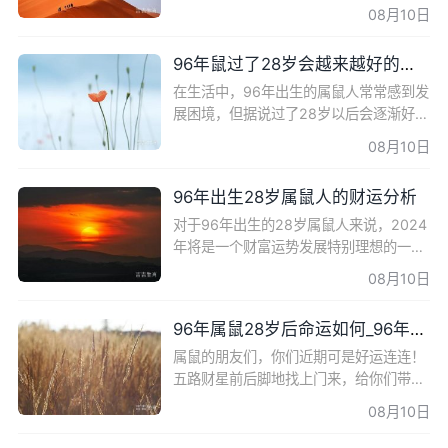
相对稳定，但也会遇到一些挑战。本文将
08月10日
为您详细解读96年属鼠28岁有一灾的运
势变化及应对策略。 事业运势
96年鼠过了28岁会越来越好的奥秘
在生活中，96年出生的属鼠人常常感到发
展困境，但据说过了28岁以后会逐渐好
转。那么究竟是怎样的原因呢？接下来将
08月10日
为您揭示这个秘密。 事业方面 1996年属
鼠人在28岁以后的事业方面
96年出生28岁属鼠人的财运分析
对于96年出生的28岁属鼠人来说，2024
年将是一个财富运势发展特别理想的一
年。在这一年里，他们将迎来极大的发展
08月10日
机遇，得到贵人的相助，事业运势将得到
提升，财运也将有所收获。
96年属鼠28岁后命运如何_96年属鼠的多大结婚好
属鼠的朋友们，你们近期可是好运连连！
五路财星前后脚地找上门来，给你们带来
了事业上的成功、贵人的帮助、投资的收
08月10日
益、意外的喜悦以及健康的体魄。让我们
一起来看看这五路财