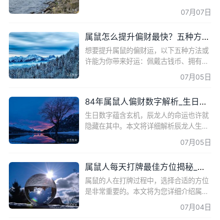
鼠们可能会感到疲劳和懒散，但这并不是
07月07日
个人原因，而是时运的影响。然而，随着
夏至节气的到来，属鼠的
属鼠怎么提升偏财最快？五种方法助你招财纳福！
想要提升属鼠的偏财运，以下五种方法或
许能为你带来好运：佩戴古钱币、拥有貔
貅的庇佑、利用水族箱开启财运、摆放石
07月05日
狮子化解煞气、摆放绿色植物催旺财运。
这些方法都是简单易
84年属鼠人偏财数字解析_生日数字的玄机
生日数字蕴含玄机，辰龙人的命运也许就
隐藏在其中。本文将详细解析辰龙人生日
中的数字，揭示不同数字对于财运的影
07月05日
响。 生日数字的玄机 生日数字不仅仅是
简单的组合，它关乎我
属鼠人每天打牌最佳方位揭秘_属鼠人的财位布置
属鼠的人在打牌过程中，选择合适的方位
是非常重要的。本文将为您详细介绍属鼠
人每天打牌最佳方位，并给出一些建议，
07月04日
希望对您有所帮助。 属鼠人打牌方位的选