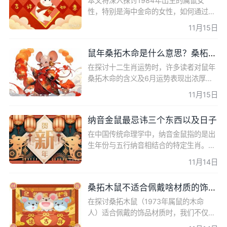
本文将深入探讨1984年出生的属鼠女
性，特别是海中金命的女性，如何通过佩
戴合适的饰品来增强财运。我们将分析不
11月15日
同月份出生的属鼠女性的特点，并提供具
体的饰品建议，以帮助她们
鼠年桑拓木命是什么意思？桑柘木是壬子鼠命吗？
在探讨十二生肖运势时，许多读者对鼠年
桑拓木命的含义及6月运势表现出浓厚兴
趣。本文将深入分析壬子鼠年（1972年
11月15日
出生）的生肖鼠在6月的运势，包括性格
变化、感情、事业和财运等
纳音金鼠最忌讳三个东西以及日子
在中国传统命理学中，纳音金鼠指的是出
生年份与五行纳音相结合的特定生肖。这
些年份出生的人在命理上有着特定的忌
11月14日
讳，这些忌讳往往与他们的健康、财富和
人际关系等方面息息相
桑拓木鼠不适合佩戴啥材质的饰品？
在探讨桑拓木鼠（1973年属鼠的木命
人）适合佩戴的饰品材质时，我们不仅要
考虑五行相生相克的原则，还要结合个人