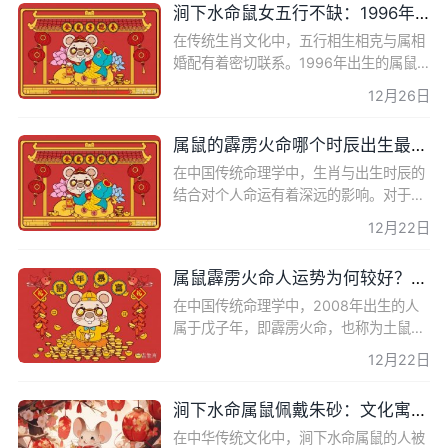
涧下水命鼠女五行不缺：1996年出生属鼠女性婚配指南
在传统生肖文化中，五行相生相克与属相
婚配有着密切联系。1996年出生的属鼠
女性，五行属涧下水，她们的婚配选择不
12月26日
仅关系到个人幸福，也影响着家庭和谐。
本文将详细解析涧下水命
属鼠的霹雳火命哪个时辰出生最好呢？
在中国传统命理学中，生肖与出生时辰的
结合对个人命运有着深远的影响。对于属
鼠的人来说，霹雳火命意味着一种特殊的
12月22日
命理格局。本文将深入探讨属鼠霹雳火命
的人在不同时辰出生
属鼠霹雳火命人运势为何较好？命理学解析
在中国传统命理学中，2008年出生的人
属于戊子年，即霹雳火命，也称为土鼠之
命。本文将深入探讨属鼠霹雳火命人的运
12月22日
势为何较好，以及这一命理特征如何影响
他们的生活和事业。 霹
涧下水命属鼠佩戴朱砂：文化寓意与个人运势
在中华传统文化中，涧下水命属鼠的人被