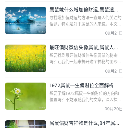
被人占便宜。在处
属鼠戴什么增加偏财运,属鼠适合干什么行业最赚钱
寻找增加偏财运的方法一直是人们关注的
话题，特别是对于属鼠的人来说。本文将
深入探讨属鼠人在餐饮、民宿、金融理财
09月21日
和服装销售行业中如何快速发财，为您揭
示增加偏财运的奥秘
最旺偏财微信头像属鼠,属鼠人做什么生意发财
想要找到最旺偏财微信头像属鼠的秘密
吗？让我们一起来揭开这个神秘的面纱，
探寻其中的奇妙之处。 精彩头像设计 颖
09月21日
子每天更新创意壁纸头像，为您带来前程
似锦的木质生肖个性签
1972属鼠一生偏财位全面解析
想要了解1972属鼠一生偏财位的方向和
位置吗？不妨跟随我们的文章，深入探讨
属鼠人财位的奥秘。 属鼠人财位方向及原
09月20日
理 属鼠人的财位方向主要在南方、东南方
和西方。根据五行生克
属鼠偏财吉祥物是什么,84年属鼠的财运数字