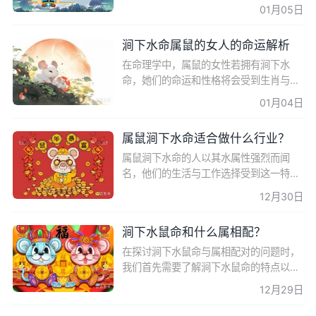
鼠人的性格特点、运势走向以及婚姻状
01月05日
况。通过详细的命理分析，我们将揭示涧
下水命属鼠人的婚姻运
涧下水命属鼠的女人的命运解析
在命理学中，属鼠的女性若拥有涧下水
命，她们的命运和性格将会受到生肖与五
行的深刻影响。本文将深入探讨涧下水命
01月04日
属鼠女人的命运特点，包括性格、事业、
爱情和不同季节出生的
属鼠涧下水命适合做什么行业？
属鼠涧下水命的人以其水属性强烈而闻
名，他们的生活与工作选择受到这一特质
的显著影响。本文将深入探讨属鼠涧下水
12月30日
命人适合发展的行业，以及他们在职业道
路上的优势和挑战，帮
涧下水鼠命和什么属相配？
在探讨涧下水鼠命与属相配对的问题时，
我们首先需要了解涧下水鼠命的特点以及
与不同属相的相性。本文将详细解析199
12月29日
6年属鼠涧下水命的特质，并探讨其与不
同属相的配对情况，为寻