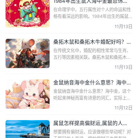
1984年出生鼠人海中金最忌讳三件事
在命理学中，五行属性对个人的命运和性
格有着深远的影响。1984年出生的属鼠
人，拥有海中金的五行属性，他们在生活
11月13日
中有哪些需要特别注意的忌讳呢？本文将
详细解析鼠人海中金最忌
桑拓木鼠和桑拓木牛婚配好吗？性格与运势分析
在传统文化中，婚配的相性常常与生肖、
五行等因素相关联。桑拓木鼠和桑拓木
牛，分别指1972年和1973年出生的人，
11月13日
他们的婚配是否合适，是许多人关心的话
题。本文将从性格特点、运
金鼠纳音海中金什么意思？海中金命的优点与缺点
金鼠纳音海中金什么意思？海中金，这个
听起来神秘而富有诗意的词汇，实际上是
中国传统命理学中对特定出生年份的人的
11月12日
一种描述。它涉及到五行学说中的金元
素，以及与之相关的个
属鼠怎样提高偏财运,属鼠的人转运最好的方法
想要拥有偏财运，应该做哪些举动呢？对