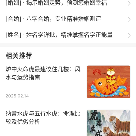
⌈婚姻⌋
⋅ 揭示婚姻走势，预测您婚姻幸福
⌈合婚⌋
⋅ 八字合婚，专业精准婚姻测评
⌈姓名⌋
⋅ 姓名学详批，精准掌握名字正能量
相关推荐
炉中火命虎最建议住几楼：风
水与运势指南
2025.02.14
纳音水虎与五行水虎：命理比
较及优劣分析