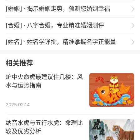
⌈婚姻⌋
⋅ 揭示婚姻走势，预测您婚姻幸福
⌈合婚⌋
⋅ 八字合婚，专业精准婚姻测评
⌈姓名⌋
⋅ 姓名学详批，精准掌握名字正能量
相关推荐
炉中火命虎最建议住几楼：风
水与运势指南
2025.02.14
纳音水虎与五行水虎：命理比
较及优劣分析