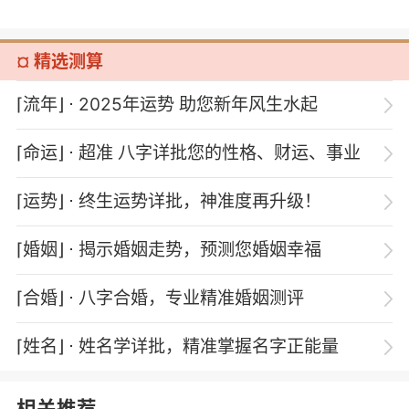
¤ 精选测算
⌈流年⌋
⋅ 2025年运势 助您新年风生水起
⌈命运⌋
⋅ 超准 八字详批您的性格、财运、事业
⌈运势⌋
⋅ 终生运势详批，神准度再升级！
⌈婚姻⌋
⋅ 揭示婚姻走势，预测您婚姻幸福
⌈合婚⌋
⋅ 八字合婚，专业精准婚姻测评
⌈姓名⌋
⋅ 姓名学详批，精准掌握名字正能量
相关推荐