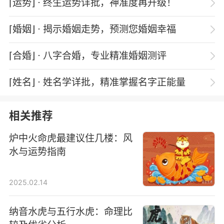
⌈运势⌋
⋅ 终生运势详批，神准度再升级！
⌈婚姻⌋
⋅ 揭示婚姻走势，预测您婚姻幸福
⌈合婚⌋
⋅ 八字合婚，专业精准婚姻测评
⌈姓名⌋
⋅ 姓名学详批，精准掌握名字正能量
相关推荐
炉中火命虎最建议住几楼：风
水与运势指南
2025.02.14
纳音水虎与五行水虎：命理比