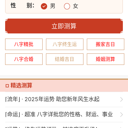
性
别：
男
女
立即测算
八字精批
八字终生运
搬家吉日
八字合婚
结婚吉日
婚姻测算
¤ 精选测算
⌈流年⌋
⋅ 2025年运势 助您新年风生水起
⌈命运⌋
⋅ 超准 八字详批您的性格、财运、事业