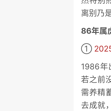
然特别
离别乃
86年属
①
20
1986
若之前
需养精
去成就