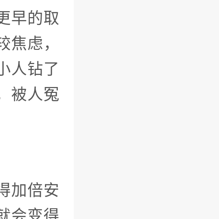
更早的取
较焦虑，
小人钻了
，被人冤
得加倍安
就会变得