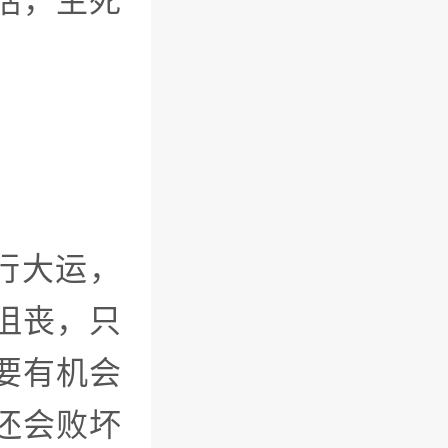
活，生死
年行大运，
沮丧，只
要有机会
还会败坏