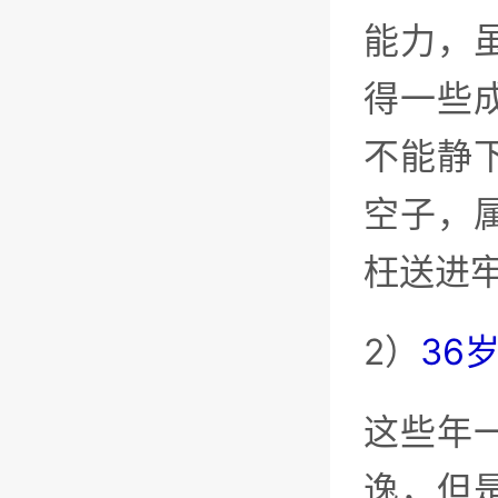
能力，
得一些
不能静
空子，
枉送进
2）
36
这些年
逸，但