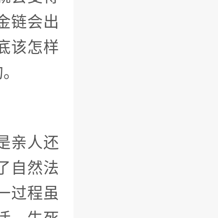
金链会出
底该怎样
的。
是亲人还
了自然法
一过程虽