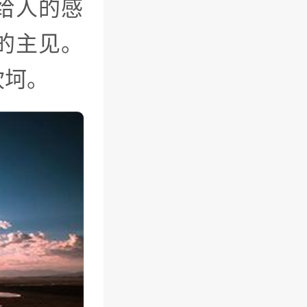
给人的感
的主见。
坎坷。