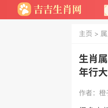
主页
>
属
生肖属
年行大
作者：橙子 