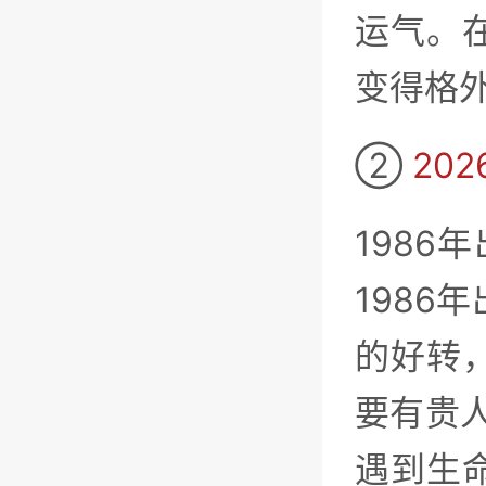
运气。
变得格
②
20
1986
1986
的好转
要有贵人
遇到生