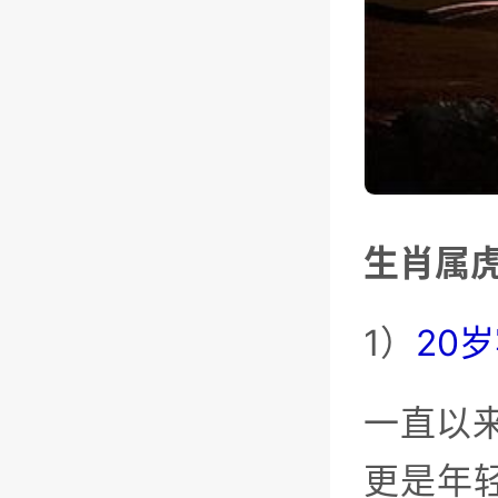
生肖属
1）
20
一直以
更是年